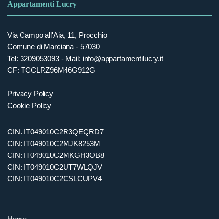
Appartamenti Lucry
Via Campo all'Aia, 11, Procchio
Comune di Marciana - 57030
Tel:
3209053093
- Mail:
info@appartamentilucry.it
CF: TCCLRZ96M46G912G
Privacy Policy
Cookie Policy
CIN: IT049010C2R3QEQRD7
CIN: IT049010C2MJK8253M
CIN: IT049010C2MKGH3OB8
CIN: IT049010C2UT7WLQJV
CIN: IT049010C2CSLCUPV4
Home